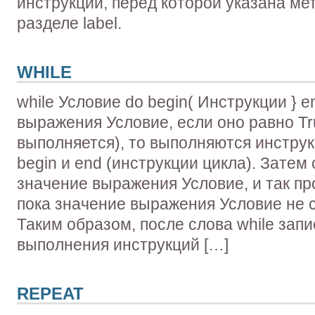
инструкции, перед которой указана ме
разделе label.
WHILE
while Условие do begin( Инструкции } 
выражения Условие, если оно равно Tr
выполняется), то выполняются инстру
begin и end (инструкции цикла). Затем
значение выражения Условие, и так пр
пока значение выражения Условие не с
Таким образом, после слова while зап
выполнения инструкций […]
REPEAT