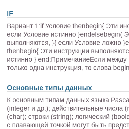
IF
Вариант 1:if Условие thenbegin{ Эти и
если Условие истинно }endelsebegin( 
выполняются, }{ если Условие ложно }e
thenbegin{ Эти инструкции выполняются
истинно } end;ПримечаниеЕсли между 
только одна инструкция, то слова begi
Основные типы данных
К основным типам данных языка Pasca
(integer и др.); действительные числа (
(char); строки (string); логический (bo
с плавающей точкой могут быть предс