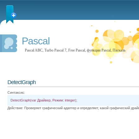
Pascal
Pascal ABC, Turbo Pascal 7, Free Pascal, функции Pascal, Паскаль
DetectGraph
Синтаксис:
DetectGraph(var Драйвер, Режим: integer);
Действие: Проверяет графический адаптер и определяет, какой графический драй