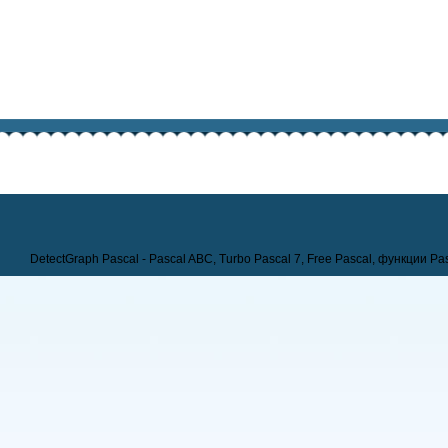
DetectGraph Pascal - Pascal ABC, Turbo Pascal 7, Free Pascal, функции Pa